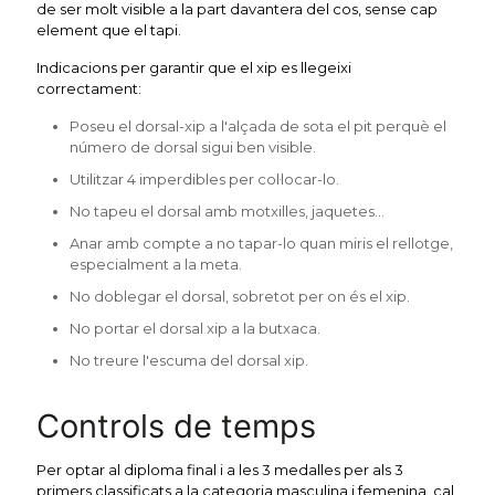
de ser molt visible a la part davantera del cos, sense cap
element que el tapi.
Indicacions per garantir que el xip es llegeixi
correctament:
Poseu el dorsal-xip a l'alçada de sota el pit perquè el
número de dorsal sigui ben visible.
Utilitzar 4 imperdibles per col·locar-lo.
No tapeu el dorsal amb motxilles, jaquetes…
Anar amb compte a no tapar-lo quan miris el rellotge,
especialment a la meta.
No doblegar el dorsal, sobretot per on és el xip.
No portar el dorsal xip a la butxaca.
No treure l'escuma del dorsal xip.
Controls de temps
Per optar al diploma final i a les 3 medalles per als 3
primers classificats a la categoria masculina i femenina, cal