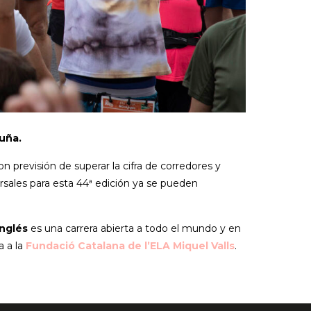
luña.
on previsión de superar la cifra de corredores y
rsales para esta 44ª edición ya se pueden
Inglés
es una carrera abierta a todo el mundo y en
a a la
Fundació Catalana de l’ELA Miquel Valls
.