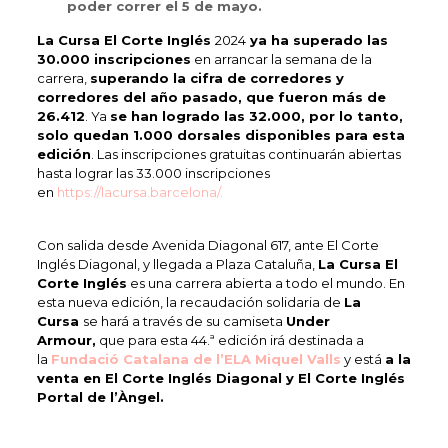
poder correr el 5 de mayo.
La Cursa El Corte Inglés
2024
ya ha superado las
30.000 inscripciones
en arrancar la semana de la
carrera,
superando la cifra de corredores y
corredores del año pasado, que fueron más de
26.412
. Ya
se han logrado las 32.000, por lo tanto,
solo quedan 1.000 dorsales disponibles para esta
edición
. Las inscripciones gratuitas continuarán abiertas
hasta lograr las 33.000 inscripciones
en
https://lacursa.barcelona/.
Con salida desde Avenida Diagonal 617, ante El Corte
Inglés Diagonal, y llegada a Plaza Cataluña,
La Cursa El
Corte Inglés
es una carrera abierta a todo el mundo. En
esta nueva edición, la recaudación solidaria de
La
Cursa
se hará a través de su camiseta
Under
Armour,
que para esta 44.ª edición irá destinada a
la
Fundació Catalana de l’ELA Miquel Valls
y está
a la
venta en El Corte Inglés Diagonal y El Corte Inglés
Portal de l’Àngel.