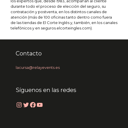
los expertos que, desde 1983, acompañan al cliente
durante todo el proceso de elección del seguro, su
contratación y postventa, en los distintos canales de
atención (más de 100 oficinas tanto dentro como fuera
de las tiendas de El Corte Inglés y, también, en los canales
telefónicos y en seguros.elcorteingles.com).
Contacto
lacursa@relayevents.es
Síguenos en las redes
Instagram
Twitter
Facebook
YouTube