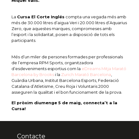
Miquel Valls.
La
Cursa El Corte Inglés
compta una vegada més amb
més de 30.000 litres d’aigua Veri i 20.000 litres d’Aquarius
Zero, que aquestes marques, compromeses amb
l’esport i la solidaritat, posen a disposició de tots els
participants.
Més d’un miler de persones formades per professionals
de l’empresa RPM Sports, organitzadora
d’esdeveniments esportius com la
eDreams Mitja Marató
Barcelona by Brooks
i la
Zurich Marató Barcelona
,
Guàrdia Urbana, Institut Barcelona Esports, Federació
Catalana d’Atletisme, Creu Roja i Voluntaris 2000
asseguren la qualitat i el bon funcionament de la prova.
El pròxim diumenge 5 de maig, connecta’t a la
Cursa!
Contacte