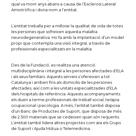
qual va morir anys abans a causa de l’Esclerosi Lateral
Amiotròfica i dona nom a l’entitat.
L’entitat treballa per a millorar la qualitat de vida de totes
les persones que sofreixen aquesta malaltia
neurodegenerativa. Ho fa amb la implantació d’un model
propi que contempla una visió integral, a través de
professionals especialitzats en la malaltia.
Des de la Fundació, es realitza una atenció
multidisciplinària i integral a les persones afectades d’ELA
i als seus familiars. Aquests serveis s’ofereixen a tot
Catalunya i arriben fins als domicilis de les persones
afectades, així com a les unitats especialitzades d’ELA
dels hospitals de referència. Aquests acompanyaments
els duen a terme professionals de treball social, teràpia
ocupacional i psicologia. A més, l’entitat també disposa
d’un Banc de Productes de Suport, que disposa de més
de 2.500 materials que se cedeixen quan són requerits.
L’entitat també lidera altres projectes com ara els Grups
de Suport i Ajuda Mútua o Telemedicina.