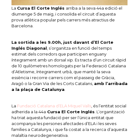
La
Cursa El Corte Inglés
arriba a la seva 44a edició el
diumenge 5 de maig, i consolida el circuit d’aquesta
prova atlètica popular pels carrers més atractius de
Barcelona.
La sortida a les 9.00h, just davant d’El Corte
Inglés Diagonal
, s’organitza en funció del temps
estimat dels corredors que participen enguany
íntegrament amb un dorsal xip. Es tracta d’un circuit ràpid
de 10 quilòmetres homologats per la Federació Catalana
d’Atletisme, íntegrament urbà, que manté la seva
essència i recorre carrers com el passeig de Gràcia,
Aragó o la Gran Via de les Corts Catalans,
amb l’arribada
a la plaça de Catalunya
.
La
Fundació Catalana d’ELA Miquel Valls
, és l’entitat social
adherida a la 44a
Cursa El Corte Inglés
. L’organització
ha triat aquesta fundació per ser l’única entitat que
acompanya les persones afectades d’ELA i les seves
famílies a Catalunya, i que fa costat a la recerca d’aquesta
malaltia neurodegenerativa.