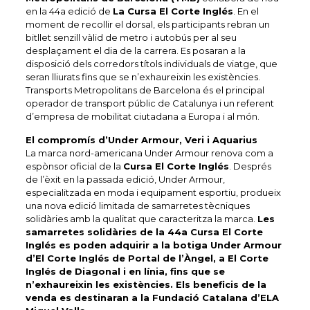
en la 44a edició de
La Cursa El Corte Inglés
. En el
moment de recollir el dorsal, els participants rebran un
bitllet senzill vàlid de metro i autobús per al seu
desplaçament el dia de la carrera. Es posaran a la
disposició dels corredors títols individuals de viatge, que
seran lliurats fins que se n’exhaureixin les existències.
Transports Metropolitans de Barcelona és el principal
operador de transport públic de Catalunya i un referent
d’empresa de mobilitat ciutadana a Europa i al món.
El compromís d’Under Armour, Veri i Aquarius
La marca nord-americana Under Armour renova com a
espònsor oficial de la
Cursa El Corte Inglés
. Després
de l’èxit en la passada edició, Under Armour,
especialitzada en moda i equipament esportiu, produeix
una nova edició limitada de samarretes tècniques
solidàries amb la qualitat que caracteritza la marca.
Les
samarretes solidàries de la 44a Cursa El Corte
Inglés es poden adquirir a la botiga Under Armour
d’El Corte Inglés de Portal de l’Àngel, a El Corte
Inglés de Diagonal i en línia, fins que se
n’exhaureixin les existències. Els beneficis de la
venda es destinaran a la Fundació Catalana d’ELA