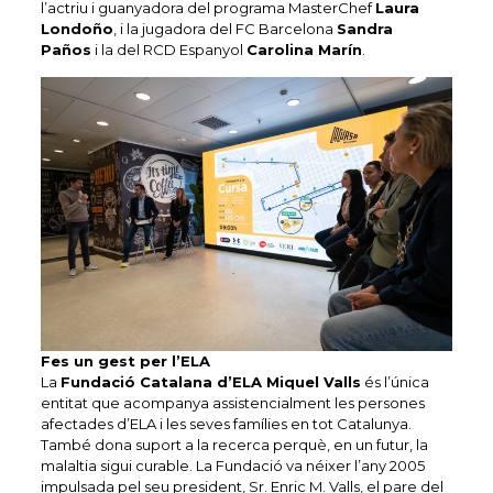
l’actriu i guanyadora del programa MasterChef
Laura
Londoño
, i la jugadora del FC Barcelona
Sandra
Paños
i la del RCD Espanyol
Carolina Marín
.
Fes un gest per l’ELA
La
Fundació Catalana d’ELA Miquel Valls
és l’única
entitat que acompanya assistencialment les persones
afectades d’ELA i les seves famílies en tot Catalunya.
També dona suport a la recerca perquè, en un futur, la
malaltia sigui curable. La Fundació va néixer l’any 2005
impulsada pel seu president, Sr. Enric M. Valls, el pare del