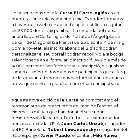
Les inscripcions per a la
Cursa El Corte Inglés
estan
obertes i són exclusivament en línia. Es poden formalitzar
a través de la web cursaelcorteingles.cat fins a esgotar
els 33.000 dorsals disponibles. La recollida del dorsal
tindrà lloc a El Corte Inglés de Portal de l’Àngel (planta
baixa) i de Diagonal (2a Planta) del 25 d’abril al 4 de maig.
Com a novetat, els inscrits abans del 12 d’abril podran
personalitzar el seu dorsal i podran recollir-lo a la botiga
seleccionada en el formulari d’inscripció. Avui dia més de
14.000 persones han formalitzat la inscripció, els quals se
sumen als més de dos milions de participants que al llarg
de les quaranta-tres edicions han format part en aquesta
prova que manté la gratuïtat com el seu principal valor.
Aquesta nova edició de
la Cursa
ha comptat amb el
testimoniatge de prescriptors del món de l’esport, el
cinema i la música que han donat el seu suport
desinteressat a la carrera: l’exfutbolista, exentrenador i
persona afectada d’ELA,
Juan Carlos Unzué
, el jugador
del FC Barcelona
Robert Lewandonsky
i el jugador del
RCD Espanyol
Javier Puado
, el cantant
Miki Núñez
,