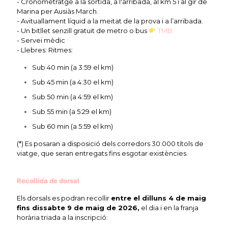
- Cronometratge a la sortida, a l'arribada, al km 5 i al gir de
Marina per Ausiàs March.
- Avituallament líquid a la meitat de la prova i a l’arribada.
- Un bitllet senzill gratuit de metro o bus
TMB
- Servei mèdic
- Llebres: Ritmes:
Sub 40 min (a 3:59 el km)
Sub 45 min (a 4:30 el km)
Sub 50 min (a 4:59 el km)
Sub 55 min (a 5:29 el km)
Sub 60 min (a 5:59 el km)
(*) Es posaran a disposició dels corredors 30.000 títols de
viatge, que seran entregats fins esgotar existències.
Recollida de dorsal
Els dorsals es podran recollir
entre el dilluns 4 de maig
fins dissabte 9 de maig de 2026,
el dia i en la franja
horària triada a la inscripció: