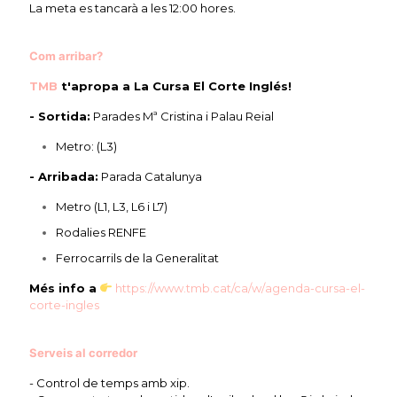
La meta es tancarà a les 12:00 hores.
Com arribar?
TMB
t'apropa a La Cursa El Corte Inglés!
- Sortida:
Parades Mª Cristina i Palau Reial
Metro: (L3)
- Arribada:
Parada Catalunya
Metro (L1, L3, L6 i L7)
Rodalies RENFE
Ferrocarrils de la Generalitat
Més info a
https://www.tmb.cat/ca/w/
agenda-cursa-el-
corte-ingles
Serveis al corredor
- Control de temps amb xip.