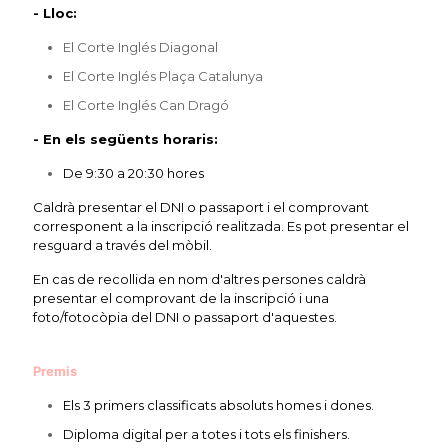
- Lloc:
El Corte Inglés Diagonal
El Corte Inglés Plaça Catalunya
El Corte Inglés Can Dragó
- En els següents horaris:
De 9:30 a 20:30 hores
Caldrà presentar el DNI o passaport i el comprovant
corresponent a la inscripció realitzada. Es pot presentar el
resguard a través del mòbil.
En cas de recollida en nom d'altres persones caldrà
presentar el comprovant de la inscripció i una
foto/fotocòpia del DNI o passaport d'aquestes.
Premis
Els 3 primers classificats absoluts homes i dones.
Diploma digital per a totes i tots els finishers.