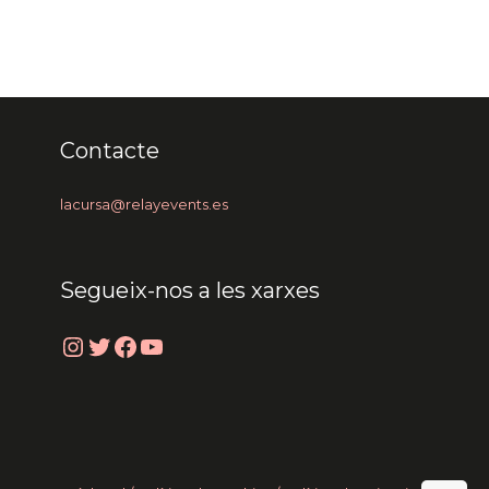
Contacte
lacursa@relayevents.es
Segueix-nos a les xarxes
Instagram
Twitter
Facebook
YouTube