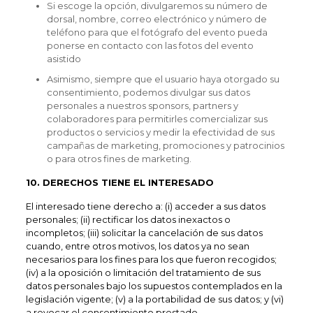
Si escoge la opción, divulgaremos su número de
dorsal, nombre, correo electrónico y número de
teléfono para que el fotógrafo del evento pueda
ponerse en contacto con las fotos del evento
asistido
Asimismo, siempre que el usuario haya otorgado su
consentimiento, podemos divulgar sus datos
personales a nuestros sponsors, partners y
colaboradores para permitirles comercializar sus
productos o servicios y medir la efectividad de sus
campañas de marketing, promociones y patrocinios
o para otros fines de marketing.
10. DERECHOS TIENE EL INTERESADO
El interesado tiene derecho a: (i) acceder a sus datos
personales; (ii) rectificar los datos inexactos o
incompletos; (iii) solicitar la cancelación de sus datos
cuando, entre otros motivos, los datos ya no sean
necesarios para los fines para los que fueron recogidos;
(iv) a la oposición o limitación del tratamiento de sus
datos personales bajo los supuestos contemplados en la
legislación vigente; (v) a la portabilidad de sus datos; y (vi)
a revocar el consentimiento prestado.