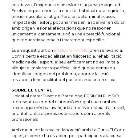
cos davant l’exigència d’un esforç d’aquesta magnitud.
En els dies posteriors a la cursa és habitual notar rigidesa,
tensió muscular o fatiga. Però en determinats casos,
l’impacte de l’esforç pot anar més enllà i derivar en dolor
amb origen lesional: afectacions que no responen
únicament al cansament, sinó a una alteració funcional
que requereix valoració i tractament específic.
És en aquest punt on
EPSILON PHYSIO
pren rellevància.
Com a centre especialitzat en fisioteràpia, rehabilitació i
medicina de l’esport, el seu enfocament no es limita a
alleujar el malestar superficial, sinó que se centra en
identificar l’origen del problema, abordar la lesió i
restablir la funcionalitat del pacient amb criteri clínic.
SOBRE EL CENTRE
Ubicat al carrer Tuset de Barcelona, EPSILON PHYSIO
representa un model d’atenció integral que combina
tecnologia mèdica avançada amb fisioteràpia d’alt nivell,
orientat tant a esportistes amateurs com a perfils
professionals.
Amb motiu de la seva col·laboració amb La Cursa El Corte
Inglés, el centre ha establert pels participants a la cursa