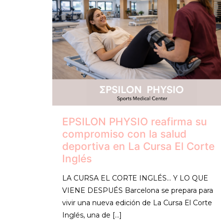
EPSILON PHYSIO reafirma su
compromiso con la salud
deportiva en La Cursa El Corte
Inglés
LA CURSA EL CORTE INGLÉS… Y LO QUE
VIENE DESPUÉS Barcelona se prepara para
vivir una nueva edición de La Cursa El Corte
Inglés, una de
[…]