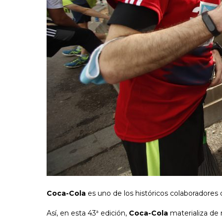
Coca-Cola
es uno de los históricos colaboradores 
Así, en esta 43ª edición,
Coca-Cola
materializa de