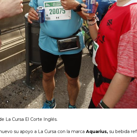
de La Cursa El Corte Inglés.
 nuevo su apoyo a La Cursa con la marca
Aquarius,
su bebida refr