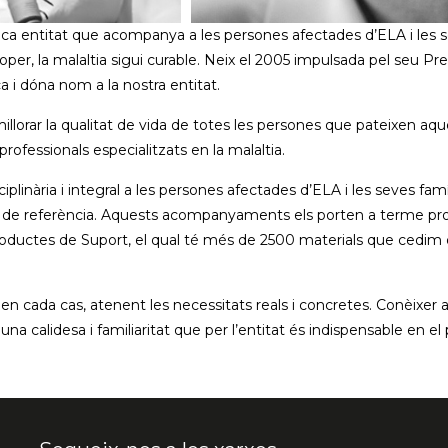
ica entitat que acompanya a les persones afectades d’ELA i les 
r, la malaltia sigui curable. Neix el 2005 impulsada pel seu Presid
a i dóna nom a la nostra entitat.
r millorar la qualitat de vida de totes les persones que pateixen a
rofessionals especialitzats en la malaltia.
plinària i integral a les persones afectades d’ELA i les seves famíl
ls de referència. Aquests acompanyaments els porten a terme profes
roductes de Suport, el qual té més de 2500 materials que cedim q
en cada cas, atenent les necessitats reals i concretes. Conèixer
os una calidesa i familiaritat que per l’entitat és indispensable e