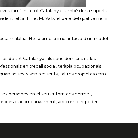
seves famílies a tot Catalunya, també dona suport a
ent, el Sr. Enric M. Valls, el pare del qual va morir
questa malaltia. Ho fa amb la implantació d’un model
ies de tot Catalunya, als seus domicilis i a les
sionals en treball social, teràpia ocupacionals i
uan aquests son requerits, i altres projectes com
 a les persones en el seu entorn ens permet,
n el procés d’acompanyament, així com per poder