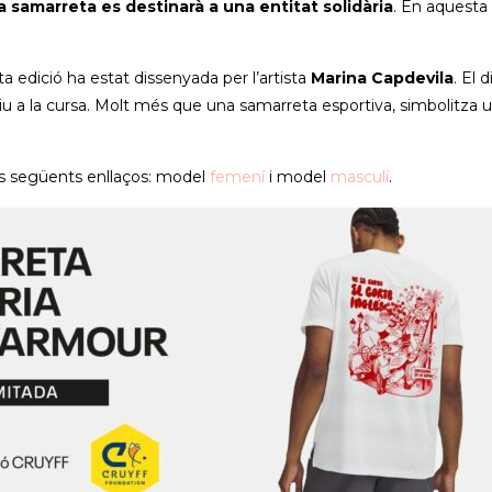
a samarreta es destinarà a una entitat solidària
. En aquesta 
ta edició ha estat dissenyada per l’artista
Marina Capdevila
. El 
es viu a la cursa. Molt més que una samarreta esportiva, simbolitz
dels següents enllaços: model
femení
i model
masculí
.