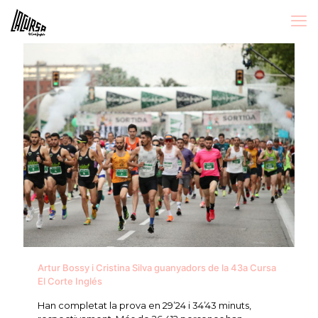
Artur Bossy i Cristina Silva guanyadors de la 43a Cursa
El Corte Inglés
Han completat la prova en 29’24 i 34’43 minuts,