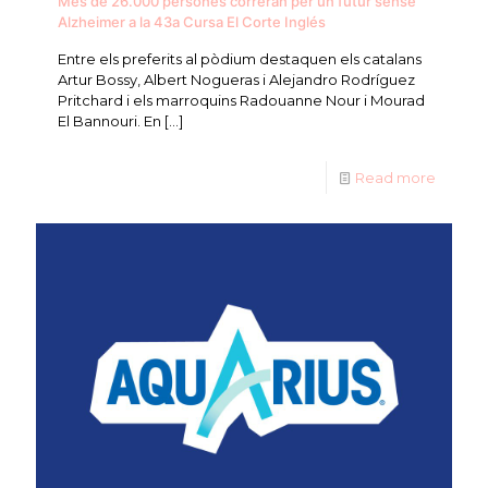
Més de 26.000 persones correran per un futur sense
Alzheimer a la 43a Cursa El Corte Inglés
Entre els preferits al pòdium destaquen els catalans
Artur Bossy, Albert Nogueras i Alejandro Rodríguez
Pritchard i els marroquins Radouanne Nour i Mourad
El Bannouri. En
[…]
Read more