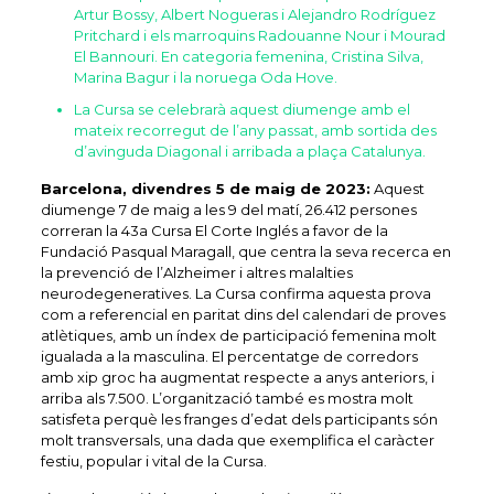
Artur Bossy, Albert Nogueras i Alejandro Rodríguez
Pritchard i els marroquins Radouanne Nour i Mourad
El Bannouri. En categoria femenina, Cristina Silva,
Marina Bagur i la noruega Oda Hove.
La Cursa se celebrarà aquest diumenge amb el
mateix recorregut de l’any passat, amb sortida des
d’avinguda Diagonal i arribada a plaça Catalunya.
Barcelona, divendres 5 de maig de 2023:
Aquest
diumenge 7 de maig a les 9 del matí, 26.412 persones
correran la 43a Cursa El Corte Inglés a favor de la
Fundació Pasqual Maragall, que centra la seva recerca en
la prevenció de l’Alzheimer i altres malalties
neurodegeneratives. La Cursa confirma aquesta prova
com a referencial en paritat dins del calendari de proves
atlètiques, amb un índex de participació femenina molt
igualada a la masculina. El percentatge de corredors
amb xip groc ha augmentat respecte a anys anteriors, i
arriba als 7.500. L’organització també es mostra molt
satisfeta perquè les franges d’edat dels participants són
molt transversals, una dada que exemplifica el caràcter
festiu, popular i vital de la Cursa.