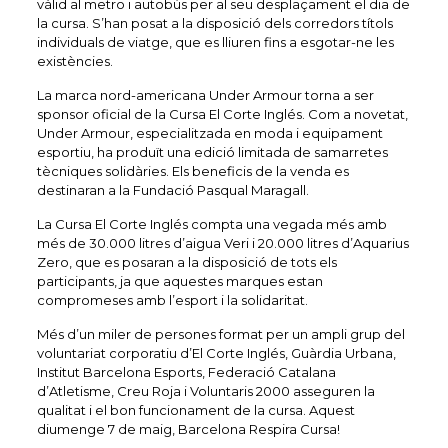
vàlid al metro i autobús per al seu desplaçament el dia de
la cursa. S’han posat a la disposició dels corredors títols
individuals de viatge, que es lliuren fins a esgotar-ne les
existències.
La marca nord-americana Under Armour torna a ser
sponsor oficial de la Cursa El Corte Inglés. Com a novetat,
Under Armour, especialitzada en moda i equipament
esportiu, ha produït una edició limitada de samarretes
tècniques solidàries. Els beneficis de la venda es
destinaran a la Fundació Pasqual Maragall.
La Cursa El Corte Inglés compta una vegada més amb
més de 30.000 litres d’aigua Veri i 20.000 litres d’Aquarius
Zero, que es posaran a la disposició de tots els
participants, ja que aquestes marques estan
compromeses amb l’esport i la solidaritat.
Més d’un miler de persones format per un ampli grup del
voluntariat corporatiu d’El Corte Inglés, Guàrdia Urbana,
Institut Barcelona Esports, Federació Catalana
d’Atletisme, Creu Roja i Voluntaris 2000 asseguren la
qualitat i el bon funcionament de la cursa. Aquest
diumenge 7 de maig, Barcelona Respira Cursa!