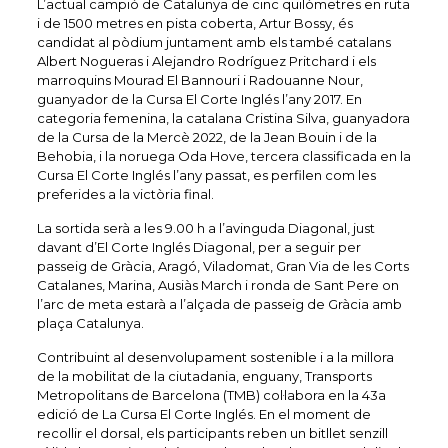
L’actual campió de Catalunya de cinc quilòmetres en ruta
i de 1500 metres en pista coberta, Artur Bossy, és
candidat al pòdium juntament amb els també catalans
Albert Nogueras i Alejandro Rodríguez Pritchard i els
marroquins Mourad El Bannouri i Radouanne Nour,
guanyador de la Cursa El Corte Inglés l’any 2017. En
categoria femenina, la catalana Cristina Silva, guanyadora
de la Cursa de la Mercè 2022, de la Jean Bouin i de la
Behobia, i la noruega Oda Hove, tercera classificada en la
Cursa El Corte Inglés l’any passat, es perfilen com les
preferides a la victòria final.
La sortida serà a les 9.00 h a l’avinguda Diagonal, just
davant d’El Corte Inglés Diagonal, per a seguir per
passeig de Gràcia, Aragó, Viladomat, Gran Via de les Corts
Catalanes, Marina, Ausiàs March i ronda de Sant Pere on
l’arc de meta estarà a l’alçada de passeig de Gràcia amb
plaça Catalunya.
Contribuint al desenvolupament sostenible i a la millora
de la mobilitat de la ciutadania, enguany, Transports
Metropolitans de Barcelona (TMB) col·labora en la 43a
edició de La Cursa El Corte Inglés. En el moment de
recollir el dorsal, els participants reben un bitllet senzill