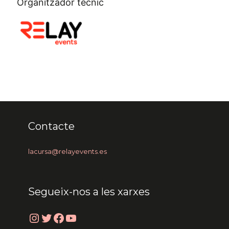
Organitzador tècnic
Contacte
lacursa@relayevents.es
Segueix-nos a les xarxes
Instagram
Twitter
Facebook
YouTube