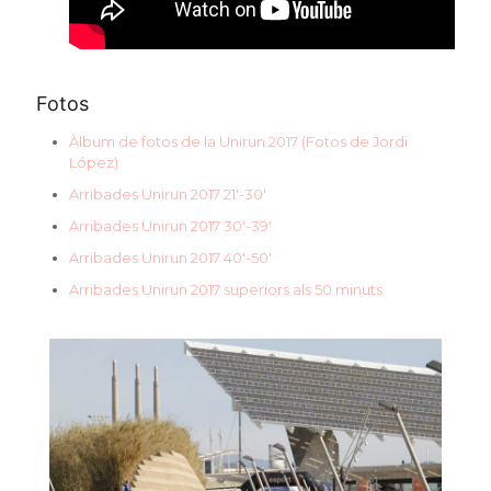
Fotos
Àlbum de fotos de la Unirun 2017 (Fotos de Jordi
López)
Arribades Unirun 2017 21′-30′
Arribades Unirun 2017 30′-39′
Arribades Unirun 2017 40′-50′
Arribades Unirun 2017 superiors als 50 minuts