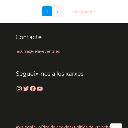
1
2
Next page
Contacte
lacursa@relayevents.es
Segueix-nos a les xarxes
Instagram
Twitter
Facebook
YouTube
Avís legal /
Política de cookies
/ Política de Privacitat