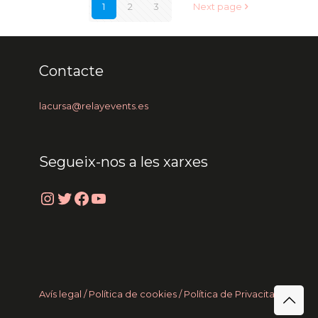
1
2
3
Next page
Contacte
lacursa@relayevents.es
Segueix-nos a les xarxes
Instagram
Twitter
Facebook
YouTube
Avís legal /
Política de cookies
/ Política de Privacitat