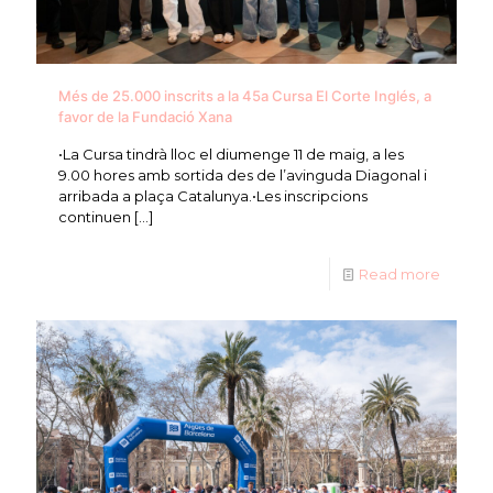
Més de 25.000 inscrits a la 45a Cursa El Corte Inglés, a
favor de la Fundació Xana
•La Cursa tindrà lloc el diumenge 11 de maig, a les
9.00 hores amb sortida des de l’avinguda Diagonal i
arribada a plaça Catalunya.•Les inscripcions
continuen
[…]
Read more